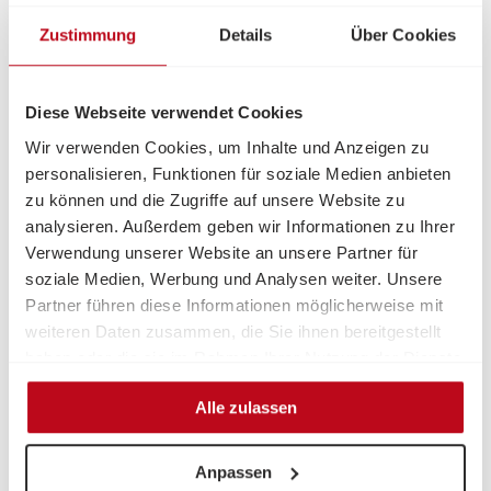
Zustimmung
Details
Über Cookies
Die Lesung bietet nicht nur die Möglichkeit, zentrale
Inhalte des Buches kennenzulernen, sondern schafft
auch Raum für Austausch und Reflexion. Ziel der
Diese Webseite verwendet Cookies
Veranstaltung ist es, das Bewusstsein für die Situation
von Angehörigen zu stärken und ihnen konkrete Impulse
Wir verwenden Cookies, um Inhalte und Anzeigen zu
für den Umgang mit Demenz im Alltag mitzugeben.
personalisieren, Funktionen für soziale Medien anbieten
zu können und die Zugriffe auf unsere Website zu
Im Anschluss an die Lesung wird es die Möglichkeit
analysieren. Außerdem geben wir Informationen zu Ihrer
geben, das Buch vor Ort zu erwerben.
Verwendung unserer Website an unsere Partner für
soziale Medien, Werbung und Analysen weiter. Unsere
Partner führen diese Informationen möglicherweise mit
Datum:
Mittwoch, 13. Mai 2026
weiteren Daten zusammen, die Sie ihnen bereitgestellt
Beginn:
18:00 Uhr
haben oder die sie im Rahmen Ihrer Nutzung der Dienste
Ort:
MEDIA LOFT WIEN
gesammelt haben.
Arbeitergasse 7, 1050 Wien (3. Stock)
Alle zulassen
Kostenlose Teilnahme!
Anpassen