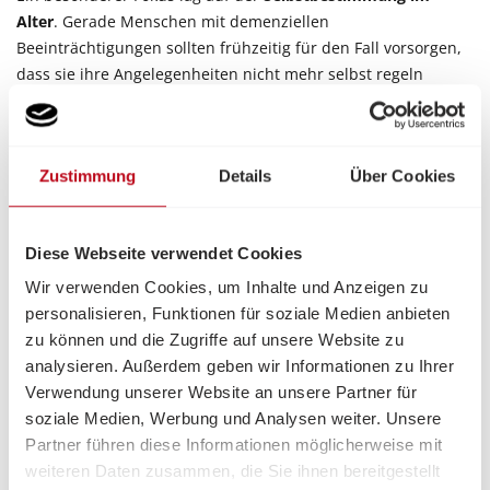
Alter
. Gerade Menschen mit demenziellen
Beeinträchtigungen sollten frühzeitig für den Fall vorsorgen,
dass sie ihre Angelegenheiten nicht mehr selbst regeln
können. Die vorgestellten Instrumente bieten hier eine
wertvolle Möglichkeit, persönliche Wünsche rechtzeitig
festzulegen.
Zustimmung
Details
Über Cookies
Die Veranstaltung stieß auf großes Interesse – so groß, dass
einige Anmeldungen aus Platzgründen nicht mehr
angenommen werden konnten. Neben den wertvollen
Diese Webseite verwendet Cookies
Informationen konnten sich die Besucher*innen auch über
Wir verwenden Cookies, um Inhalte und Anzeigen zu
die Angebote der
Demenzhilfe Vorarlberg
informieren.
personalisieren, Funktionen für soziale Medien anbieten
Broschüren und Infomaterialien wurden zahlreich
zu können und die Zugriffe auf unsere Website zu
mitgenommen, wodurch das Unterstützungsangebot der
analysieren. Außerdem geben wir Informationen zu Ihrer
Volkshilfe weiter an Bekanntheit gewann.
Verwendung unserer Website an unsere Partner für
soziale Medien, Werbung und Analysen weiter. Unsere
Die durchweg positiven Rückmeldungen zeigen, dass das
Partner führen diese Informationen möglicherweise mit
Thema Vorsorge viele Menschen bewegt und eine
weiteren Daten zusammen, die Sie ihnen bereitgestellt
umfassende, verständliche Aufklärung essenziell ist.