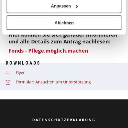
Pflegestufe und kann in besonderen Fällen bis zu 1.500
Anpassen
Euro betragen.
Ablehnen
Hier können Sie sich genauer informieren
und alle Details zum Antrag nachlesen:
Fonds - Pflege.möglich.machen
DOWNLOADS
Flyer
Formular: Ansuchen um Unterstützung
DATENSCHUTZERKLÄRUNG