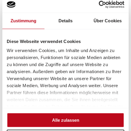
Volkshilfe mit dem Ziel, die Lebenssituation von
armutsgefährdeten Menschen mit Pflegebedarf durch
eine einmalige finanzielle Unterstützung zu verbessern.
Zustimmung
Details
Über Cookies
Pflege.möglich.machen – finanzielle
Diese Webseite verwendet Cookies
Unterstützung für Menschen mit
Wir verwenden Cookies, um Inhalte und Anzeigen zu
Pflegebedarf
personalisieren, Funktionen für soziale Medien anbieten
Der Fonds „Pflege.möglich.machen“ der Volkshilfe
zu können und die Zugriffe auf unsere Website zu
unterstützt armutsgefährdete Menschen in Österreich
analysieren. Außerdem geben wir Informationen zu Ihrer
mit Pflegebedarf durch eine einmalige finanzielle Hilfe.
Verwendung unserer Website an unsere Partner für
Ziel ist es, die häusliche Pflege und Betreuung zu
soziale Medien, Werbung und Analysen weiter. Unsere
erleichtern und die Lebenssituation nachhaltig zu
Partner führen diese Informationen möglicherweise mit
verbessern.
weiteren Daten zusammen, die Sie ihnen bereitgestellt
haben oder die sie im Rahmen Ihrer Nutzung der Dienste
Gefördert werden unter anderem Pflegehilfsmittel,
gesammelt haben.
Therapien, Selbstbehalte bei mobilen Diensten, 24-
Alle zulassen
Stunden-Betreuung sowie Unterstützungsangebote im
Alltag. Die Höhe der Unterstützung richtet sich nach der