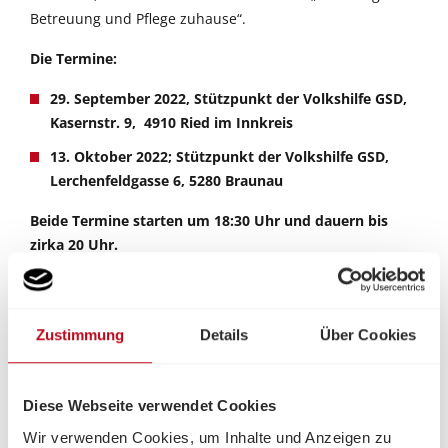
Betreuung und Pflege zuhause“.
Die Termine:
29. September 2022, Stützpunkt der Volkshilfe GSD,
Kasernstr. 9, 4910 Ried im Innkreis
13. Oktober 2022; Stützpunkt der Volkshilfe GSD,
Lerchenfeldgasse 6, 5280 Braunau
Beide Termine starten um 18:30 Uhr und dauern bis
zirka 20 Uhr.
Das Basismodul soll allgemeine Informationen über die
Pflege- und Betreuungsmöglichkeiten im Land ob der
Enns anbieten. Der Fokus liegt auf der häuslichen Pflege
Zustimmung
Details
Über Cookies
beziehungsweise bei Entlastungs- und
Unterstützungsangeboten für pflegende Angehörige.
Aufbauend auf dem Basismodul werden in weiterer Folge
Diese Webseite verwendet Cookies
Praxismodule mit unterschiedlichen thematischen
Wir verwenden Cookies, um Inhalte und Anzeigen zu