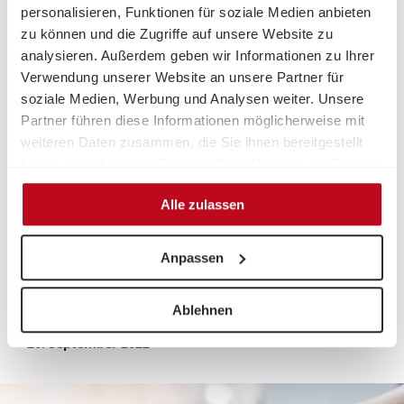
Schwerpunkten angeboten, die entsprechenden Termine
personalisieren, Funktionen für soziale Medien anbieten
folgen ehestmöglich.
zu können und die Zugriffe auf unsere Website zu
analysieren. Außerdem geben wir Informationen zu Ihrer
Die Module sind kostenlos, eine Anmeldung ist
Verwendung unserer Website an unsere Partner für
unbedingt erforderlich! Entweder telefonisch unter
soziale Medien, Werbung und Analysen weiter. Unsere
07752/80711-50 oder via Mail unter der Adresse:
Partner führen diese Informationen möglicherweise mit
md-ried[at]volkshilfe-ooe.at
weiteren Daten zusammen, die Sie ihnen bereitgestellt
haben oder die sie im Rahmen Ihrer Nutzung der Dienste
gesammelt haben.
Alle zulassen
Achtung: Alle angebotenen Termine finden unter den
geltenden Corona-Bestimmungen statt und können
pandemiebedingt ggfs. auch kurzfristig ausfallen.
Anpassen
Ablehnen
20. September 2022