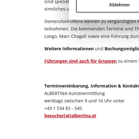
sind speziell auf die Bedürfnisse der Teiln
Ablehnen
sinnliches und emotionales Erleben der Kun
Demenzbetroffene können zu vergünstigten 
teilnehmen. Die kommenden Termine und T
Longo, Marc Chagall sowie eine Führung dur
Weitere Informationen
und
Buchungsmöglic
Führungen sind auch für Gruppen
zu einem 
Terminvereinbarung, Information & Kontak
ALBERTINA Kunstvermittlung
werktags zwischen 9 und 16 Uhr unter
+43 1 534 83 - 540
besucher[at]albertina.at