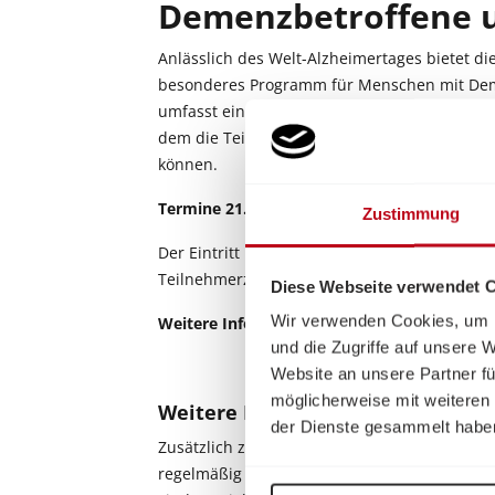
Demenzbetroffene 
Anlässlich des Welt-Alzheimertages bietet di
besonderes Programm für Menschen mit Dem
umfasst eine Führung durch die Monet-Ausste
dem die Teilnehmer*innen farbenfrohe Impre
können.
Termine 21. September:
10:30 - 12:30 Uhr un
Zustimmung
Der Eintritt und die Teilnahme sind kostenfre
Teilnehmerzahl ist auf jeweils 10 Demenzbet
Diese Webseite verwendet 
Wir verwenden Cookies, um I
Weitere Informationen
und die Möglichkeit 
und die Zugriffe auf unsere 
Website an unsere Partner fü
möglicherweise mit weiteren
Weitere Führungen für Menschen
der Dienste gesammelt habe
Zusätzlich zu diesem Event bietet die ALBE
regelmäßig Führungen für Menschen mit De