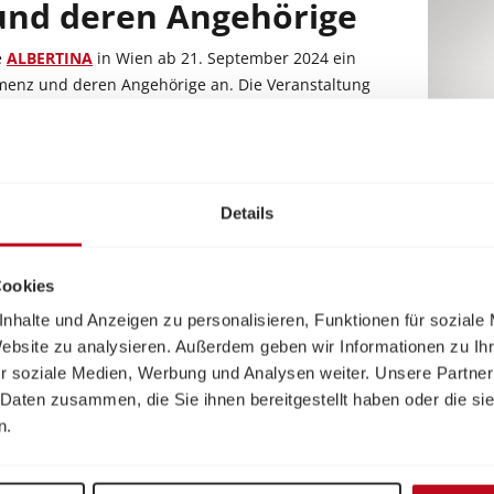
und deren Angehörige
e
ALBERTINA
in Wien ab 21. September 2024 ein
enz und deren Angehörige an. Die Veranstaltung
llung und einen kreativen Atelierbesuch, bei
ssionen inspiriert von Monets Garten gestalten
d 14:30 - 16:30 Uhr
Details
i, jedoch ist eine Anmeldung erforderlich. Die
roffene plus 10 Begleitpersonen begrenzt.
Cookies
nhalte und Anzeigen zu personalisieren, Funktionen für soziale
zur
Anmeldung
finden Sie
hier
.
(c) Th
Website zu analysieren. Außerdem geben wir Informationen zu I
r soziale Medien, Werbung und Analysen weiter. Unsere Partner
 Daten zusammen, die Sie ihnen bereitgestellt haben oder die s
 mit Demenz:
n.
RTINA in den darauffolgenden Monaten auch
menz und deren Angehörige an. Diese Führungen