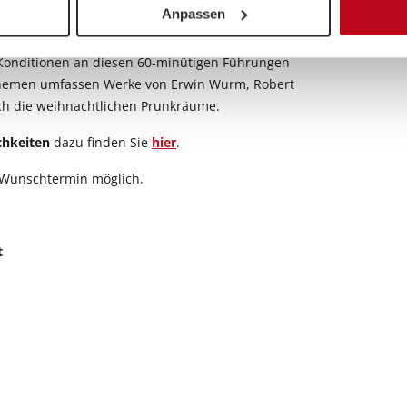
ehmer*innen zugeschnitten und ermöglichen ein
Anpassen
stwerke.
Konditionen an diesen 60-minütigen Führungen
hemen umfassen Werke von Erwin Wurm, Robert
ch die weihnachtlichen Prunkräume.
hkeiten
dazu finden Sie
hier
.
Wunschtermin möglich.
t