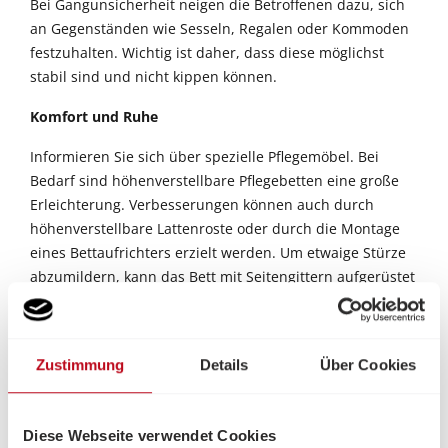
Bei Gangunsicherheit neigen die Betroffenen dazu, sich
an Gegenständen wie Sesseln, Regalen oder Kommoden
festzuhalten. Wichtig ist daher, dass diese möglichst
stabil sind und nicht kippen können.
Komfort und Ruhe
Informieren Sie sich über spezielle Pflegemöbel. Bei
Bedarf sind höhenverstellbare Pflegebetten eine große
Erleichterung. Verbesserungen können auch durch
höhenverstellbare Lattenroste oder durch die Montage
eines Bettaufrichters erzielt werden. Um etwaige Stürze
abzumildern, kann das Bett mit Seitengittern aufgerüstet
werden. Übergangsweise kann auch eine zusätzliche
Matratze vor dem Bett schlimmeres verhindern.
Die Auswahl angemessener Sitzmöbel ist wichtig, um das
Zustimmung
Details
Über Cookies
selbstständige Aufstehen möglichst lange zu
ermöglichen und Rückenschmerzen vorzubeugen. Die
optimale Sitzhöhe sollte niedriger als die
Diese Webseite verwendet Cookies