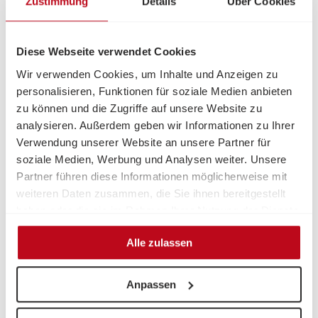
Zustimmung
Details
Über Cookies
Akzeptanz.
Sorgen Sie auch für Beleuchtung, die angenehm ist.
Diese Webseite verwendet Cookies
Einige Personen möchten hell erleuchtete Räume, andere
Wir verwenden Cookies, um Inhalte und Anzeigen zu
haben lieber indirektes Licht. Schaffen Sie eine
personalisieren, Funktionen für soziale Medien anbieten
Wohlfühlatmosphäre.
zu können und die Zugriffe auf unsere Website zu
Wenn Sie pflegende*r Angehörige*r einer Person mit
analysieren. Außerdem geben wir Informationen zu Ihrer
Demenz sind:
Verwendung unserer Website an unsere Partner für
soziale Medien, Werbung und Analysen weiter. Unsere
Nehmen Sie sie ernst. Die Demenz kann bei Betroffenen
Partner führen diese Informationen möglicherweise mit
Sinnestäuschungen oder Halluzinationen hervorrufen:
weiteren Daten zusammen, die Sie ihnen bereitgestellt
Dinge, die gar nicht da sind, Ereignisse, die gar nicht
haben oder die sie im Rahmen Ihrer Nutzung der Dienste
geschehen, erscheinen ihnen real. Das kann
gesammelt haben.
Angstgefühle hervorrufen. Haben Sie Geduld und
Alle zulassen
Verständnis. Gehen Sie auf ihre*n Angehörige*n ein und
finden Sie gemeinsam einen Umgang mit der Situation.
Anpassen
Hat die mit Demenz lebende Person z. B. Angst vor
Einbrechern, machen Sie gemeinsam einen Kontrollgang.