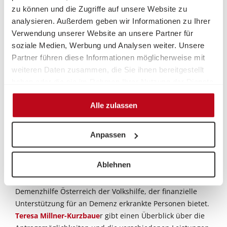
Demenzhilfe Österreich
zu können und die Zugriffe auf unsere Website zu
analysieren. Außerdem geben wir Informationen zu Ihrer
In dieser Folge schwingt TROTZ DEMENZ auf dem
Verwendung unserer Website an unsere Partner für
"Vergissmeinnicht Ball" in Villach das Tanzbein. Einer
soziale Medien, Werbung und Analysen weiter. Unsere
Veranstaltung der Volkshilfe Kärnten, die Menschen mit
Partner führen diese Informationen möglicherweise mit
Demenz, ihren Angehörigen, Betreuungspersonen und
weiteren Daten zusammen, die Sie ihnen bereitgestellt
allen Interessierten die Möglichkeit gibt, einige
haben oder die sie im Rahmen Ihrer Nutzung der Dienste
unbeschwerte Stunden zusammen zu verbringen. Denn
gesammelt haben.
der Ball bietet eine herzliche Atmosphäre, in der soziale
Alle zulassen
Teilhabe und Lebensfreude im Vordergrund stehen!
Organisator*innen und Expert*innen sprechen über die
Bedeutung solcher inklusiven Veranstaltungen und
Anpassen
deren positiven Einfluss auf das Wohlbefinden von
Menschen mit Demenz.
Ablehnen
Im zweiten Teil der Folge informieren wir über den Fonds
Demenzhilfe Österreich der Volkshilfe, der finanzielle
Unterstützung für an Demenz erkrankte Personen bietet.
Teresa Millner-Kurzbaue
r gibt einen Überblick über die