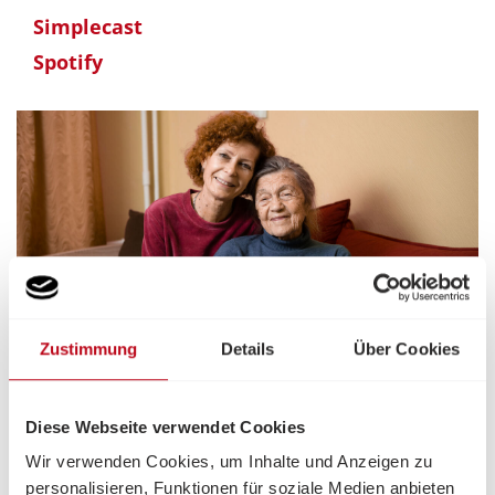
Simplecast
Spotify
Zustimmung
Details
Über Cookies
© Elizaveta_stock.adobe.com
Folge 4:
Diese Webseite verwendet Cookies
“Vergissmeinnicht” - Ein Ball für
Wir verwenden Cookies, um Inhalte und Anzeigen zu
Menschen mit Demenz - Info: Fonds
personalisieren, Funktionen für soziale Medien anbieten