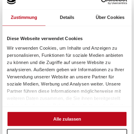
Krankengymnastik ist sinnvoll, wenn die Bewegungs- und
Funktionsfähigkeit eines Menschen in Folge einer
Zustimmung
Details
Über Cookies
Krankheit bedroht ist. Sie nutzt sowohl die aktive
Bewegung des Menschen, als auch die von der
TherapeutIn geführte Bewegung zur Heilung, Linderung
Diese Webseite verwendet Cookies
und Vorbeugung von Krankheiten.
Wir verwenden Cookies, um Inhalte und Anzeigen zu
personalisieren, Funktionen für soziale Medien anbieten
Krankengymnastik, auch als Physiotherapie bezeichnet,
zu können und die Zugriffe auf unsere Website zu
umfasst Heilverfahren, die mit Bewegung, Wärme und
analysieren. Außerdem geben wir Informationen zu Ihrer
Licht arbeiten.
Verwendung unserer Website an unsere Partner für
Sie kann auch als Gruppentherapie durchgeführt
soziale Medien, Werbung und Analysen weiter. Unsere
werden, z. B. als Bewegungstherapie, mit dem Ziel,
Partner führen diese Informationen möglicherweise mit
Mobilität, Kraft, Gleichgewicht usw. zu erhalten und zu
weiteren Daten zusammen, die Sie ihnen bereitgestellt
stärken. Wichtig ist, dass die Übungen Spaß machen und
haben oder die sie im Rahmen Ihrer Nutzung der Dienste
die Freude an der Bewegung fördern. Ganz allgemein ist
gesammelt haben.
Bewegung – egal ob als Gymnastik, Spazierengehen oder
Alle zulassen
Sport – positiv für Körper und Geist.